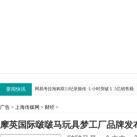
摩英国际啵啵马玩具梦工厂品牌发布会新闻报道
2016中国私募基金峰会圆满落幕 多方支持促成行业盛典
乌镇新风标：记第三届世界互联网大会前夕的致远软
要闻快讯
网易考拉海购双11纪录频传 １小时突破１.5亿销售额
广告
>
上海传媒网
>
财经
>
摩英国际啵啵马玩具梦工厂品牌发