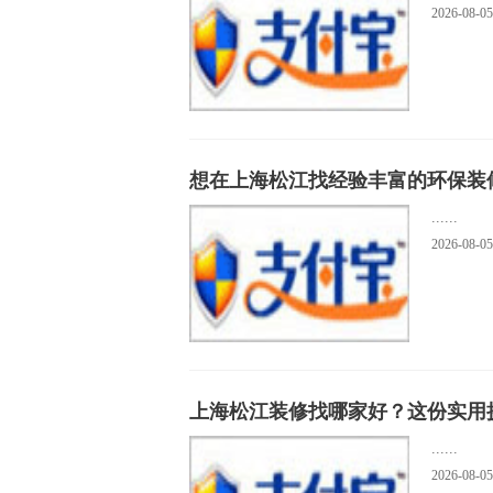
中建八局国科大杭高院双
2026-08-05
中建八局川渝广安共享体
靠谱的TPE手套机构
SaaS 企业如何用 AI 缩
想在上海松江找经验丰富的环保装
上海美术高中自主招生流
......
哪家上海日式搬家公司有
2026-08-05
房产中介如何用 AI 智能名
&#8203;全国多名“全
上海松江装修找哪家好？这份实用
......
2026-08-05