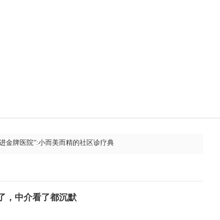
功能也太准了，中介看了都沉默
的环保装修公司？这些挑选技巧别错过
这份实用挑选指南帮你避坑选到靠谱装修队
进金牌医院”:小而美而精的社区诊疗典
筑修缮怎么选？按文保级别与场景对号入座
ENHALIGON'S肖像兽首系列十周年特展
准了，中介看了都沉默
进金牌医院”:沪北区域的全科旗舰——