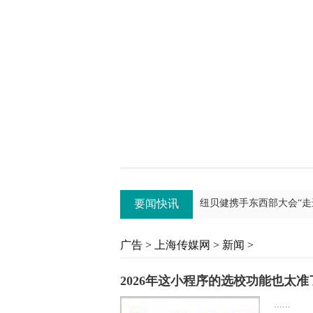
2026年这小程序的选校
想在上海松江找经验丰富
上海松江装修找哪家好？
要闻快讯
纽贝健携手东西部大会“走
上海文物修缮 / 历史建
广告
>
上海传媒网
>
新闻
>
《游弋之地：伦敦名流录》P
2026年这小程序的选校功能也太
纽贝健携手东西部大会“走
......