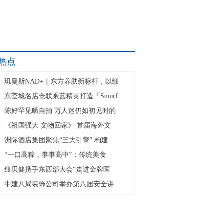
热点
玑曼斯NAD+｜东方养肤新标杆，以细
·
东荟城名店仓联乘蓝精灵打造「Smurf
·
陈好罕见晒自拍 万人迷仍如初见时的
·
《祖国强大 文物回家》 首届海外文
·
洲际酒店集团聚焦“三大引擎” 构建
·
“一口高粽，事事高中”：传统美食
·
纽贝健携手东西部大会“走进金牌医
·
中建八局装饰公司举办第八届安全讲
·