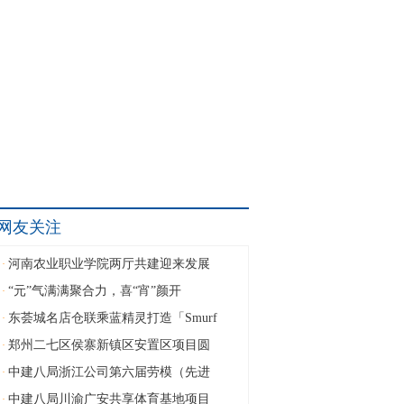
网友关注
河南农业职业学院两厅共建迎来发展
·
“元”气满满聚合力，喜“宵”颜开
·
东荟城名店仓联乘蓝精灵打造「Smurf
·
郑州二七区侯寨新镇区安置区项目圆
·
中建八局浙江公司第六届劳模（先进
·
中建八局川渝广安共享体育基地项目
·