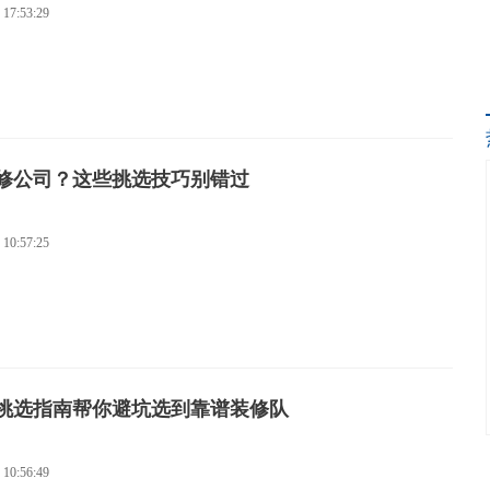
浦校区项目（二期）三标完成钢结构封顶
 17:53:29
育基地项目迎来四川省第十五届运动会开幕
短线索成交周期
修公司？这些挑选技巧别错过
程
良好口碑？上海喜鹊搬家在第一行列
 10:57:25
片 + 精准获客
民质检官”探厂中之杰粽子车间：现场全
挑选指南帮你避坑选到靠谱装修队
 10:56:49